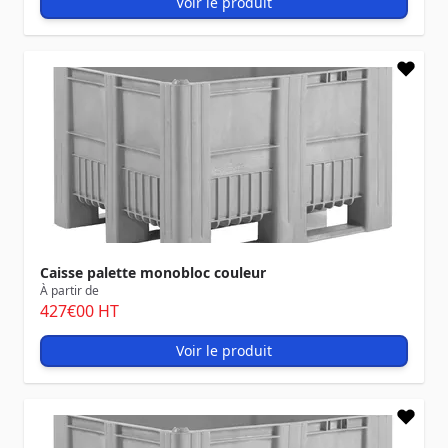
Voir le produit
Caisse palette monobloc couleur
À partir de
427
€00
HT
Voir le produit