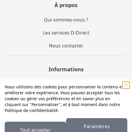
À propos
Qui sommes-nous ?
Les services D-Direct
Nous contacter
Informations
Demande de catalogue
Nous utilisons des cookies pour personnaliser le contenu et
améliorer votre expérience. Vous pouvez accepter tous les
Mentions légales et CGV
cookies ou gérer vos préférences et en savoir plus en
cliquant sur "Personnaliser", et à tout moment dans notre
Conditions générales d'utilisation (CGU)
Politique de confidentialité
.
Politique de confidentialité
Paramètres
Tout accepter