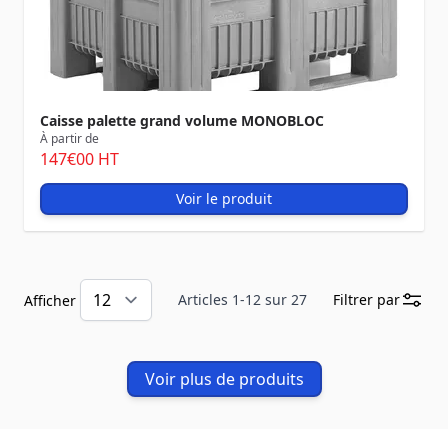
Caisse palette grand volume MONOBLOC
À partir de
147
€00
HT
Voir le produit
Articles
1
-
12
sur
27
Filtrer par
Afficher
Voir plus de produits