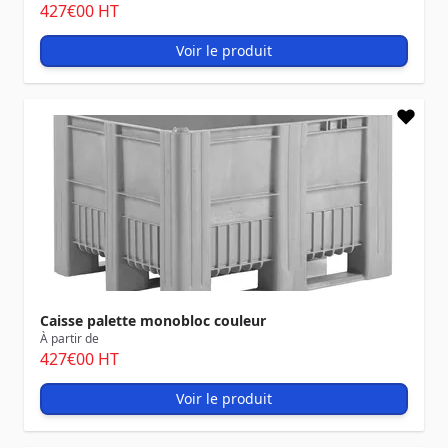
427
€00
HT
Voir le produit
Caisse palette monobloc couleur
À partir de
427
€00
HT
Voir le produit