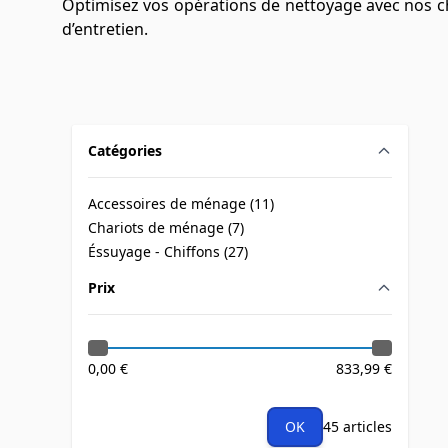
Optimisez vos opérations de nettoyage avec nos ch
d’entretien.
Catégories
filter
Accessoires de ménage (
11
)
products available
Chariots de ménage (
7
)
products available
Éssuyage - Chiffons (
27
)
products available
Prix
filter
0,00 €
833,99 €
OK
45 articles