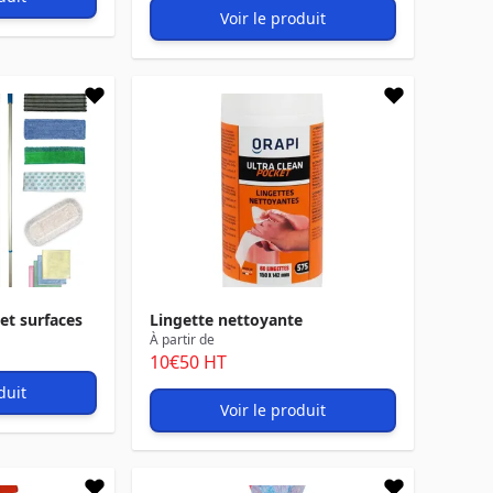
Voir le produit
et surfaces
Lingette nettoyante
À partir de
10
€50
HT
duit
Voir le produit