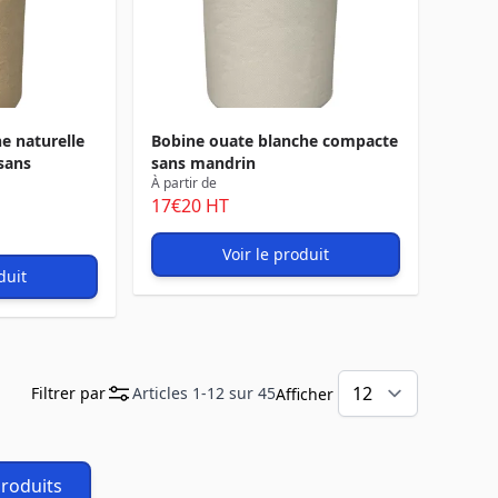
e naturelle
Bobine ouate blanche compacte
sans
sans mandrin
À partir de
17
€20
HT
Voir le produit
duit
Filtrer par
Articles
1
-
12
sur
45
Afficher
produits