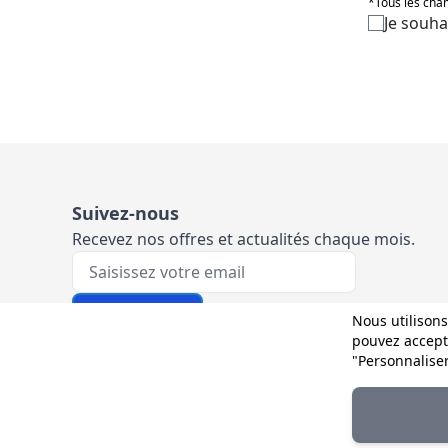
*Tous les cham
Je souha
Suivez-nous
Recevez nos offres et actualités chaque mois.
Votre e-mail
M'inscrire
Nous utilisons
pouvez accepte
"Personnalise
Et sur les réseaux :
© 2025 D-Direct. Tous droits réservés par Wetrust.es