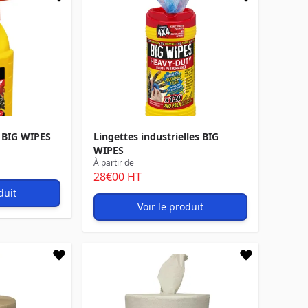
y BIG WIPES
Lingettes industrielles BIG
WIPES
À partir de
28
€00
HT
duit
Voir le produit