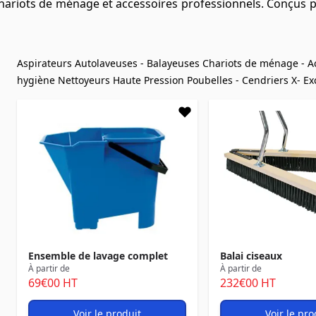
ariots de ménage et accessoires professionnels. Conçus pou
Aspirateurs
Autolaveuses - Balayeuses
Chariots de ménage - A
hygiène
Nettoyeurs Haute Pression
Poubelles - Cendriers
X- Ex
Ensemble de lavage complet
Balai ciseaux
À partir de
À partir de
69
€00
HT
232
€00
HT
Voir le produit
Voir le pro