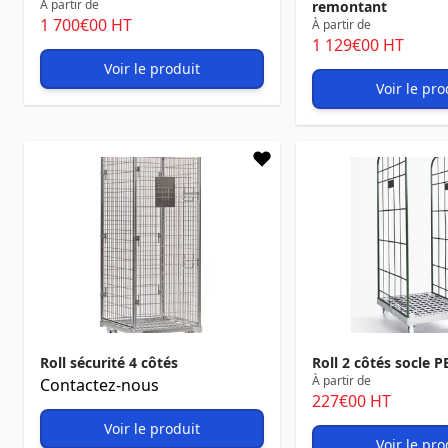
À partir de
remontant
1 700
€00
HT
À partir de
1 129
€00
HT
Voir le produit
Voir le pro
Roll sécurité 4 côtés
Roll 2 côtés socle 
À partir de
Contactez-nous
227
€00
HT
Voir le produit
Voir le pro