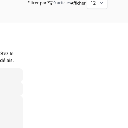
Filtrer par
9
articles
Afficher
étez le
délais.