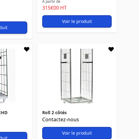
À partir de
315
€00
HT
Voir le produit
duit
PEHD
Roll 2 côtés
Contactez-nous
Voir le produit
duit