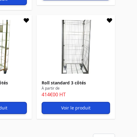
ôtés
Roll standard 3 côtés
À partir de
414
€00
HT
duit
Voir le produit