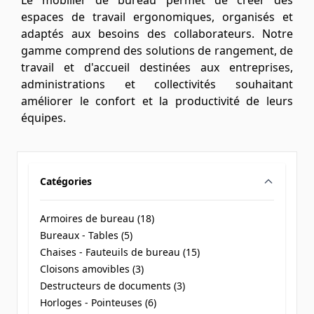
Le mobilier de bureau permet de créer des
espaces de travail ergonomiques, organisés et
adaptés aux besoins des collaborateurs. Notre
gamme comprend des solutions de rangement, de
travail et d'accueil destinées aux entreprises,
administrations et collectivités souhaitant
améliorer le confort et la productivité de leurs
équipes.
Catégories
filter
Armoires de bureau (
18
)
products available
Bureaux - Tables (
5
)
products available
Chaises - Fauteuils de bureau (
15
)
products available
Cloisons amovibles (
3
)
products available
Destructeurs de documents (
3
)
products available
Horloges - Pointeuses (
6
)
products available