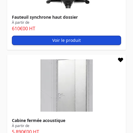
Fauteuil synchrone haut dossier
À partir de
610
€00
HT
Voir le produit
Cabine fermée acoustique
À partir de
5 890
€00
HT