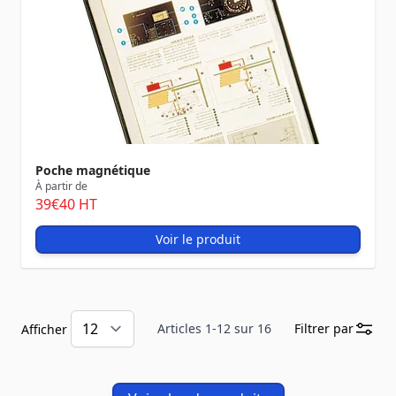
Poche magnétique
À partir de
39
€40
HT
Voir le produit
Articles
1
-
12
sur
16
Filtrer par
Afficher