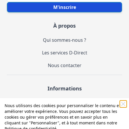
Votre e-mail
M'inscrire
À propos
Qui sommes-nous ?
Les services D-Direct
Nous contacter
Informations
Demande de catalogue
Nous utilisons des cookies pour personnaliser le contenu et
améliorer votre expérience. Vous pouvez accepter tous les
Mentions légales et CGV
cookies ou gérer vos préférences et en savoir plus en
cliquant sur "Personnaliser", et à tout moment dans notre
Conditions générales d'utilisation (CGU)
Politique de confidentialité
.