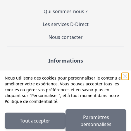
Qui sommes-nous ?
Les services D-Direct
Nous contacter
Informations
Demande de catalogue
Nous utilisons des cookies pour personnaliser le contenu et
améliorer votre expérience. Vous pouvez accepter tous les
Mentions légales et CGV
cookies ou gérer vos préférences et en savoir plus en
cliquant sur "Personnaliser", et à tout moment dans notre
Conditions générales d'utilisation (CGU)
Politique de confidentialité
.
Politique de confidentialité
Paramètres
Tout accepter
Facebook
LinkedIn
personnalisés