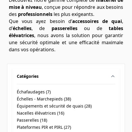
Découvrez notre gamme complète de
matériel de
mise à niveau
, conçue pour répondre aux besoins
des
professionnels
les plus exigeants.
Que vous ayez besoin d’
accessoires de quai
,
d’
échelles
, de
passerelles
ou de
tables
élévatrices
, nous avons la solution pour garantir
une sécurité optimale et une efficacité maximale
dans vos opérations.
Catégories
filter
Échafaudages (
7
)
products available
Échelles - Marchepieds (
38
)
products available
Équipements et sécurité de quais (
28
)
products available
Nacelles élévatrices (
16
)
products available
Passerelles (
18
)
products available
Plateformes PIR et PIRL (
27
)
products available