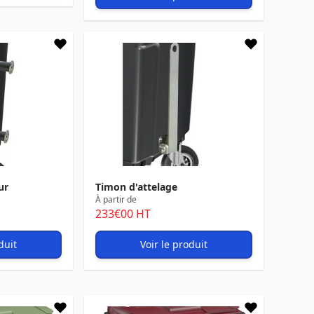
ur
Timon d'attelage
À partir de
233
€00
HT
duit
Voir le produit