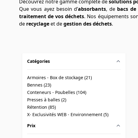
Découvrez notre gamme complète de
solutions p
Que vous ayez besoin d’
absorbants
, de
bacs de 
traitement de vos déchets
. Nos équipements sont
de
recyclage
et de
gestion des déchets
.
Catégories
filter
Armoires - Box de stockage (
21
)
products available
Bennes (
23
)
products available
Conteneurs - Poubelles (
104
)
products available
Presses à balles (
2
)
products available
Rétention (
85
)
products available
X- Exclusivités WEB - Environnement (
5
)
products available
Prix
filter