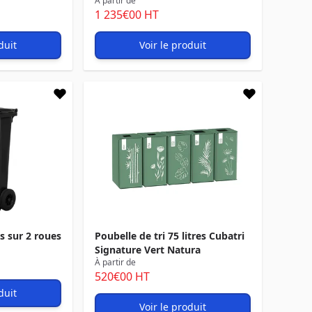
À partir de
1 235
€00
HT
duit
Voir le produit
s sur 2 roues
Poubelle de tri 75 litres Cubatri
Signature Vert Natura
À partir de
520
€00
HT
duit
Voir le produit