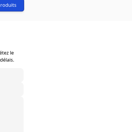
produits
étez le
délais.