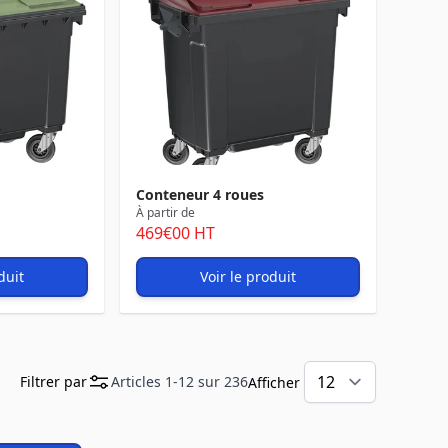
Conteneur 4 roues
À partir de
469
€00
HT
duit
Voir le produit
Filtrer par
Articles
1
-
12
sur
236
Afficher