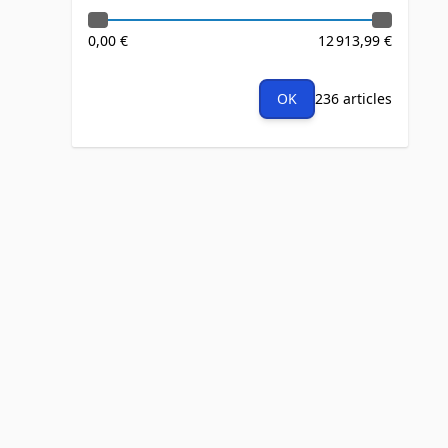
0,00 €
12 913,99 €
OK
236 articles