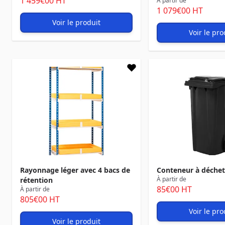
1 459
€00
HT
À partir de
1 079
€00
HT
Voir le produit
Voir le pro
Rayonnage léger avec 4 bacs de
Conteneur à déchet
À partir de
rétention
85
€00
HT
À partir de
805
€00
HT
Voir le pro
Voir le produit