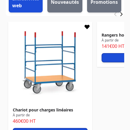
Nouveautés
Promotions
web
Navigating through the elements of the carousel is possib
Press to skip carousel
Press to go to carousel navigation
Rangers hom
À partir de
141
€00
HT
Vo
Chariot pour charges linéaires
À partir de
460
€00
HT