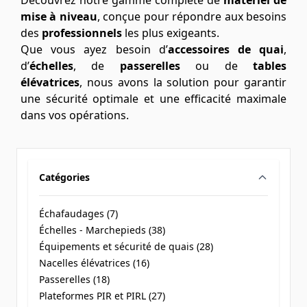
Découvrez notre gamme complète de
matériel de
mise à niveau
, conçue pour répondre aux besoins
des
professionnels
les plus exigeants.
Que vous ayez besoin d’
accessoires de quai
,
d’
échelles
, de
passerelles
ou de
tables
élévatrices
, nous avons la solution pour garantir
une sécurité optimale et une efficacité maximale
dans vos opérations.
Catégories
filter
Échafaudages (
7
)
products available
Échelles - Marchepieds (
38
)
products available
Équipements et sécurité de quais (
28
)
products available
Nacelles élévatrices (
16
)
products available
Passerelles (
18
)
products available
Plateformes PIR et PIRL (
27
)
products available